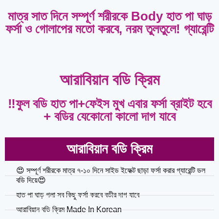
মাত্র সাত দিনে সম্পূর্ণ শরীরকে Body হাত পা ঘাড়
ফর্সা ও গোলাপের মতো করবে, নরম তুলতুলে! গ্যারেন্টি
আরাবিয়ান বডি ক্রিম
‼️ফুল বডি হাত পা+ফেইস মুখ এবার ফর্সা ব্রাইট হবে
+ বডির যেকোনো কালো দাগ যাবে
আরাবিয়ান বডি ক্রিম
😍 সম্পূর্ণ শরীরকে মাত্র ৭-১০ দিনে সাইড ইফেক্ট ছাড়া ফর্সা করার গ্যারেন্টি ডল
বডি দিয়ে😍
হাত পা ঘাড় গলা সব কিছু ফর্সা করবে বডীর দাগ যাবে
আরাবিয়ান বডি ক্রিম Made In Korean