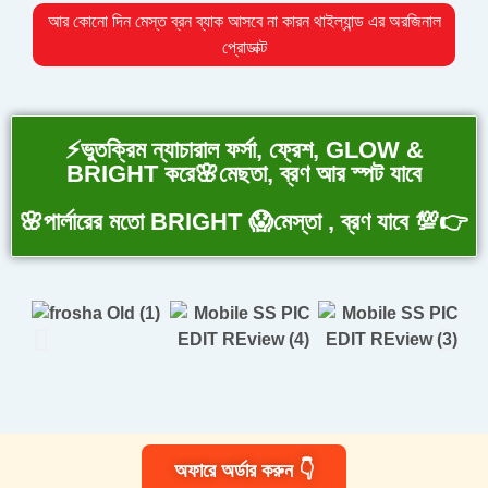
আর কোনো দিন মেস্ত ব্রন ব্যাক আসবে না কারন থাইল্যান্ড এর অরজিনাল
প্রোডাক্ট
⚡ভুতক্রিম ন্যাচারাল ফর্সা, ফ্রেশ, GLOW &
BRIGHT করে🌸মেছতা, ব্রণ আর স্পট যাবে
🌸পার্লারের মতো BRIGHT 😱মেস্তা , ব্রণ যাবে 💯👉
অফারে অর্ডার করুন 👇