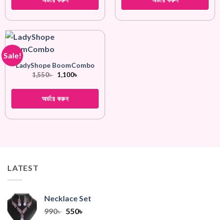
Sale!
LadyShope BoomCombo
Original
Current
1,550
৳
1,100
৳
price
price
was:
is:
1,550৳ .
1,100৳ .
অর্ডার করুন
LATEST
Necklace Set
Original
Current
990
৳
550
৳