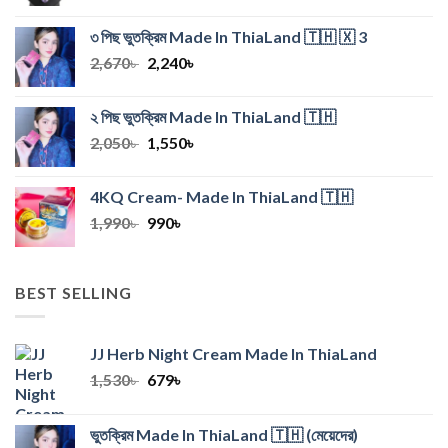
price
price
was:
is:
৩ পিছ ভুতক্রিম Made In ThiaLand 🇹🇭 🇽 3
990৳ .
550৳ .
Original
Current
2,670
৳
2,240
৳
price
price
was:
is:
২ পিছ ভুতক্রিম Made In ThiaLand 🇹🇭
2,670৳ .
2,240৳ .
Original
Current
2,050
৳
1,550
৳
price
price
was:
is:
4KQ Cream- Made In ThiaLand 🇹🇭
2,050৳ .
1,550৳ .
Original
Current
1,990
৳
990
৳
price
price
was:
is:
1,990৳ .
990৳ .
BEST SELLING
JJ Herb Night Cream Made In ThiaLand
Original
Current
1,530
৳
679
৳
price
price
was:
is:
ভুতক্রিম Made In ThiaLand 🇹🇭 (মেয়েদের)
1,530৳ .
679৳ .